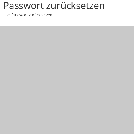
Passwort zurücksetzen
>
Passwort zurücksetzen
Um dein Passwort zurückzusetzen, gib bitte
unten deine E-Mail-Adresse oder deinen
Benutzernamen ein.