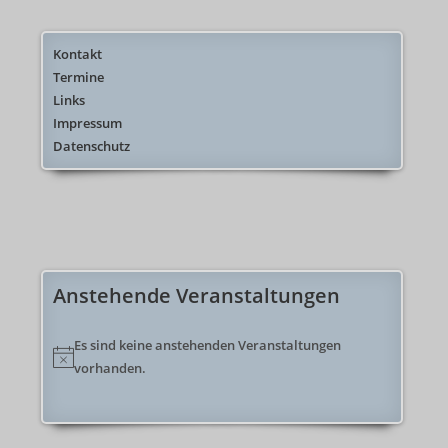
Kontakt
Termine
Links
Impressum
Datenschutz
Anstehende Veranstaltungen
Es sind keine anstehenden Veranstaltungen
H
vorhanden.
i
n
w